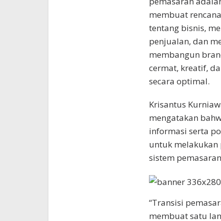
pemasaran adalah
membuat rencana 
tentang bisnis, m
penjualan, dan m
membangun brand.
cermat, kreatif, 
secara optimal.
Krisantus Kurniawa
mengatakan bahwa
informasi serta p
untuk melakukan 
sistem pemasaran
“Transisi pemasara
membuat satu lang