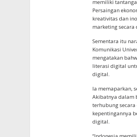
memiliki tantangan
Persaingan ekono
kreativitas dan i
marketing secara d
Sementara itu nar
Komunikasi Univers
mengatakan bahwa
literasi digital 
digital.
Ia memaparkan, se
Akibatnya dalam b
terhubung secara
kepentingannya b
digital.
“Indonesia memilik