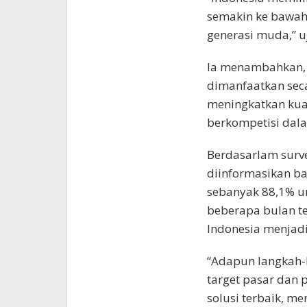
semakin ke bawah
generasi muda,” uj
Ia menambahkan, k
dimanfaatkan sec
meningkatkan kual
berkompetisi dala
Berdasarlam survei
diinformasikan b
sebanyak 88,1% u
beberapa bulan te
Indonesia menjadi 
“Adapun langkah-l
target pasar dan 
solusi terbaik, m