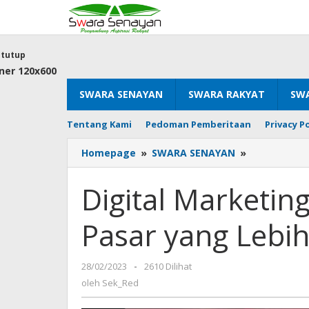
Lewati
ke
konten
tutup
SWARA SENAYAN
SWARA RAKYAT
SWA
Tentang Kami
Pedoman Pemberitaan
Privacy Po
Digital
Homepage
»
SWARA SENAYAN
»
Marketing
Menjangka
Digital Marketin
Potensi
Pasar
Pasar yang Lebih
yang
Lebih
Luas
oleh
28/02/2023
-
2610 Dilihat
Sek_Red
oleh
Sek_Red