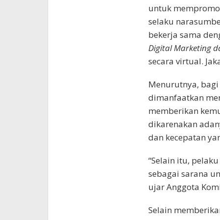
untuk mempromosik
selaku narasumber
bekerja sama den
Digital Marketing 
secara virtual. Jak
Menurutnya, bagi 
dimanfaatkan menj
memberikan kemud
dikarenakan adan
dan kecepatan yan
“Selain itu, pelak
sebagai sarana un
ujar Anggota Komis
Selain memberikan