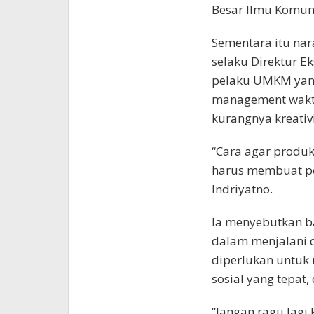
Besar Ilmu Komuni
Sementara itu nar
selaku Direktur E
pelaku UMKM yang
management waktu,
kurangnya kreati
“Cara agar produk
harus membuat post
Indriyatno.
Ia menyebutkan ba
dalam menjalani d
diperlukan untuk 
sosial yang tepat
“Jangan ragu lagi