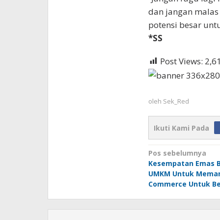
dan jangan malas 
potensi besar untu
*SS
Post Views:
2,6
oleh
Sek_Red
Ikuti Kami Pada
Navigasi
Pos sebelumnya
Kesempatan Emas B
pos
UMKM Untuk Meman
Commerce Untuk Be