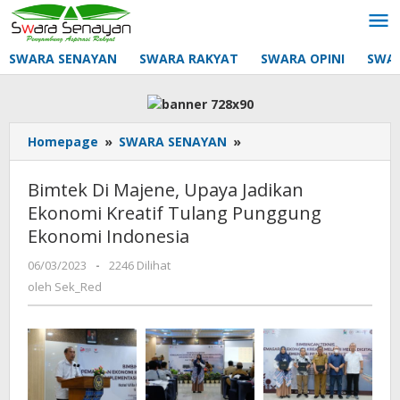
Lewati
ke
konten
SWARA SENAYAN
SWARA RAKYAT
SWARA OPINI
SWA
Bimtek
Homepage
»
SWARA SENAYAN
»
Di
Majene,
Bimtek Di Majene, Upaya Jadikan
Upaya
Ekonomi Kreatif Tulang Punggung
Jadikan
Ekonomi Indonesia
Ekonomi
Kreatif
oleh
06/03/2023
-
2246 Dilihat
Tulang
Sek_Red
oleh
Sek_Red
Punggung
Ekonomi
Indonesia