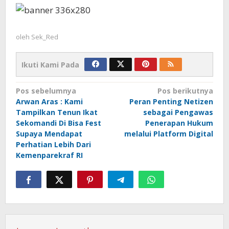
oleh
Sek_Red
Ikuti Kami Pada
Navigasi
Pos sebelumnya
Pos berikutnya
Arwan Aras : Kami
Peran Penting Netizen
pos
Tampilkan Tenun Ikat
sebagai Pengawas
Sekomandi Di Bisa Fest
Penerapan Hukum
Supaya Mendapat
melalui Platform Digital
Perhatian Lebih Dari
Kemenparekraf RI