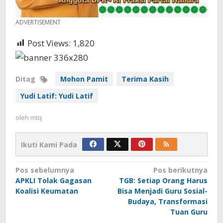
ADVERTISEMENT
Post Views:
1,820
Ditag
Mohon Pamit
Terima Kasih
Yudi Latif: Yudi Latif
oleh
mtq
Ikuti Kami Pada
Navigasi
Pos sebelumnya
Pos berikutnya
APKLI Tolak Gagasan
TGB: Setiap Orang Harus
pos
Koalisi Keumatan
Bisa Menjadi Guru Sosial-
Budaya, Transformasi
Tuan Guru