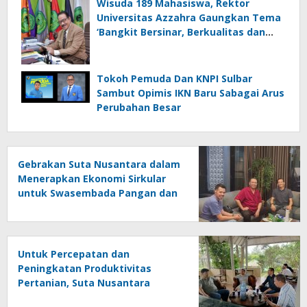
Wisuda 189 Mahasiswa, Rektor
Universitas Azzahra Gaungkan Tema
‘Bangkit Bersinar, Berkualitas dan
Berdaya Saing Tinggi’
Tokoh Pemuda Dan KNPI Sulbar
Sambut Opimis IKN Baru Sabagai Arus
Perubahan Besar
Gebrakan Suta Nusantara dalam
Menerapkan Ekonomi Sirkular
untuk Swasembada Pangan dan
Produksi Beras Sehat
Untuk Percepatan dan
Peningkatan Produktivitas
Pertanian, Suta Nusantara
Menggandeng Pupuk Hayati