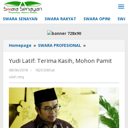
Lewati
ke
konten
SWARA SENAYAN
SWARA RAKYAT
SWARA OPINI
SWA
Yudi
Homepage
»
SWARA PROFESIONAL
»
Latif:
Terima
Yudi Latif: Terima Kasih, Mohon Pamit
Kasih,
Mohon
oleh
08/06/2018
-
1820 Dilihat
mtq
Pamit
oleh
mtq