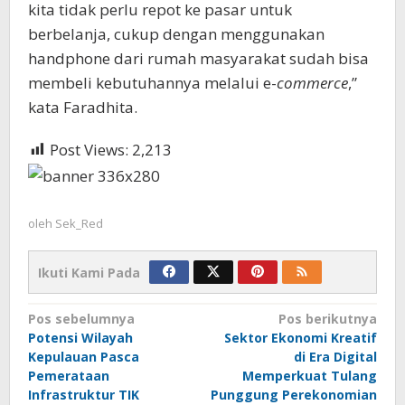
kita tidak perlu repot ke pasar untuk
berbelanja, cukup dengan menggunakan
handphone dari rumah masyarakat sudah bisa
membeli kebutuhannya melalui e-
commerce
,”
kata Faradhita.
Post Views:
2,213
oleh
Sek_Red
Ikuti Kami Pada
Navigasi
Pos sebelumnya
Pos berikutnya
Potensi Wilayah
Sektor Ekonomi Kreatif
pos
Kepulauan Pasca
di Era Digital
Pemerataan
Memperkuat Tulang
Infrastruktur TIK
Punggung Perekonomian