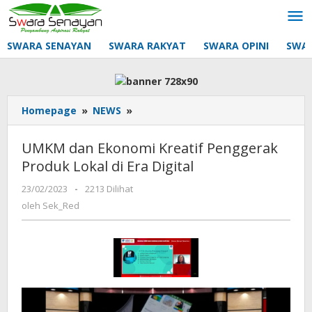
Lewati
ke
konten
SWARA SENAYAN
SWARA RAKYAT
SWARA OPINI
SWA
UMKM
Homepage
»
NEWS
»
dan
Ekonomi
UMKM dan Ekonomi Kreatif Penggerak
Kreatif
Produk Lokal di Era Digital
Penggerak
Produk
oleh
23/02/2023
-
2213 Dilihat
Lokal
Sek_Red
oleh
Sek_Red
di
Era
Digital