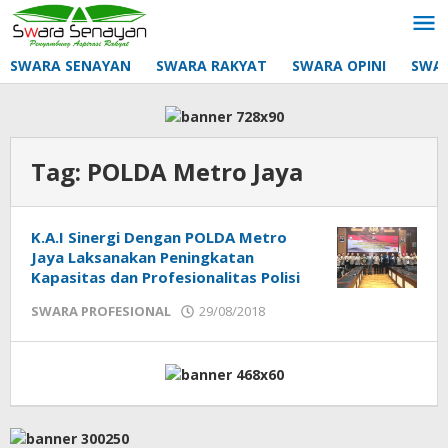
Lewati
ke
konten
SWARA SENAYAN
SWARA RAKYAT
SWARA OPINI
SWA
Tag:
POLDA Metro Jaya
K.A.I Sinergi Dengan POLDA Metro
Jaya Laksanakan Peningkatan
Kapasitas dan Profesionalitas Polisi
oleh
SWARA PROFESIONAL
29/08/2018
mtq