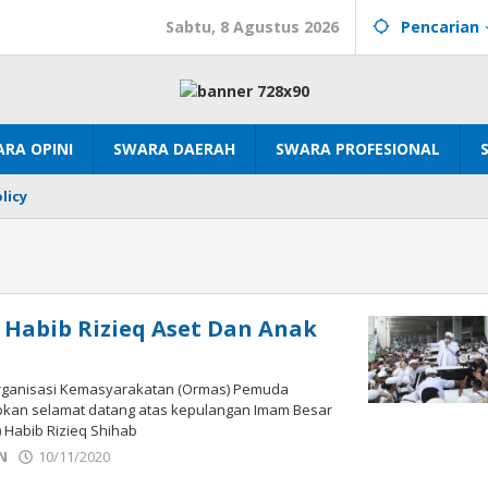
Sabtu, 8 Agustus 2026
Pencarian
RA OPINI
SWARA DAERAH
SWARA PROFESIONAL
licy
 Habib Rizieq Aset Dan Anak
ganisasi Kemasyarakatan (Ormas) Pemuda
pkan selamat datang atas kepulangan Imam Besar
) Habib Rizieq Shihab
oleh
N
10/11/2020
Sek_Red