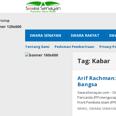
Lewati
ke
konten
tutup
SWARA SENAYAN
SWARA RAKYAT
SWA
Tentang Kami
Pedoman Pemberitaan
Privacy Po
Tag:
Kabar
Arif Rachman:
Bangsa
SwaraSenayan.com – Or
Pancasila (PP) menguca
Front Pembela Islam (FPI
NEWS
,
SWARA SENAYA