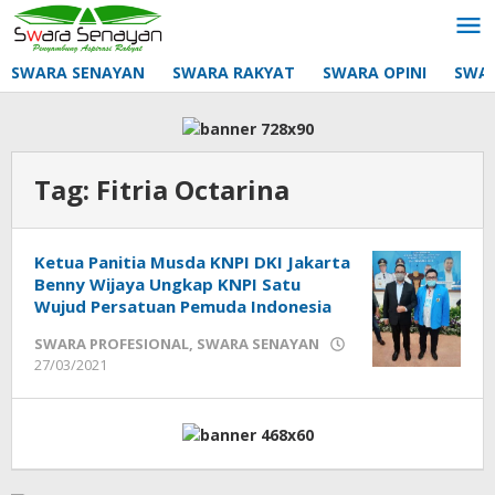
Lewati
ke
konten
SWARA SENAYAN
SWARA RAKYAT
SWARA OPINI
SWA
Tag:
Fitria Octarina
Ketua Panitia Musda KNPI DKI Jakarta
Benny Wijaya Ungkap KNPI Satu
Wujud Persatuan Pemuda Indonesia
SWARA PROFESIONAL
,
SWARA SENAYAN
oleh
27/03/2021
Sek_Red