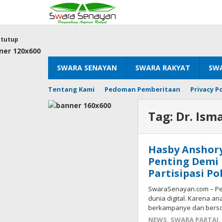
Lewati
ke
konten
tutup
SWARA SENAYAN
SWARA RAKYAT
SWA
Tentang Kami
Pedoman Pemberitaan
Privacy Po
Tag:
Dr. Ism
Hasby Anshor
Penting Demi
Partisipasi Po
SwaraSenayan.com – Pem
dunia digital. Karena an
berkampanye dan bersos
NEWS
,
SWARA PARTAI