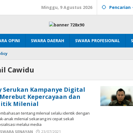
Minggu, 9 Agustus 2026
Pencarian
RA OPINI
SWARA DAERAH
SWARA PROFESIONAL
licy
ail Cawidu
y Serukan Kampanye Digital
 Merebut Kepercayaan dan
litik Milenial
bahasan tentang milenial selalu identik dengan
ak-anak milenial sekarang ini cepat sekali
ialisasi melalui media
oleh
,
SWARA SENAYAN
23/07/2021