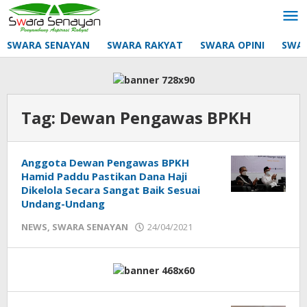
Lewati
ke
konten
SWARA SENAYAN
SWARA RAKYAT
SWARA OPINI
SWA
Tag:
Dewan Pengawas BPKH
Anggota Dewan Pengawas BPKH
Hamid Paddu Pastikan Dana Haji
Dikelola Secara Sangat Baik Sesuai
Undang-Undang
oleh
NEWS
,
SWARA SENAYAN
24/04/2021
Sek_Red