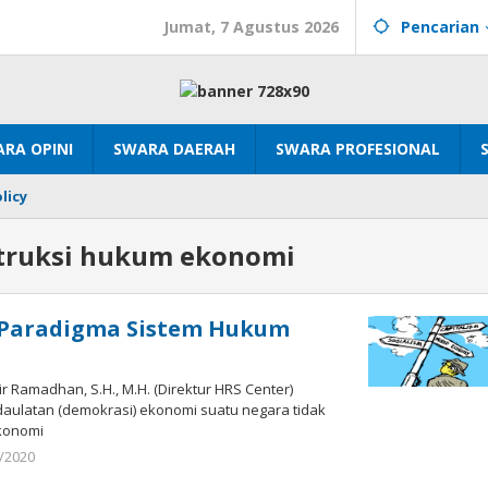
Jumat, 7 Agustus 2026
Pencarian
RA OPINI
SWARA DAERAH
SWARA PROFESIONAL
licy
truksi hukum ekonomi
 Paradigma Sistem Hukum
air Ramadhan, S.H., M.H. (Direktur HRS Center)
ulatan (demokrasi) ekonomi suatu negara tidak
ekonomi
oleh
/2020
Sek_Red