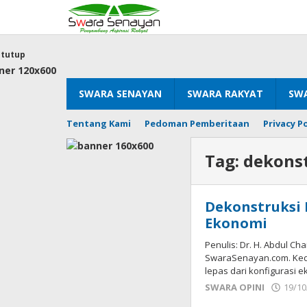
Lewati
ke
konten
tutup
SWARA SENAYAN
SWARA RAKYAT
SWA
Tentang Kami
Pedoman Pemberitaan
Privacy Po
Tag:
dekons
Dekonstruksi
Ekonomi
Penulis: Dr. H. Abdul Ch
SwaraSenayan.com. Keda
lepas dari konfigurasi 
SWARA OPINI
19/10