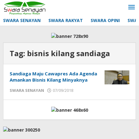
Lewati
ke
konten
SWARA SENAYAN
SWARA RAKYAT
SWARA OPINI
SWA
Tag:
bisnis kilang sandiaga
Sandiaga Maju Cawapres Ada Agenda
Amankan Bisnis Kilang Minyaknya
oleh
SWARA SENAYAN
07/09/2018
mtq