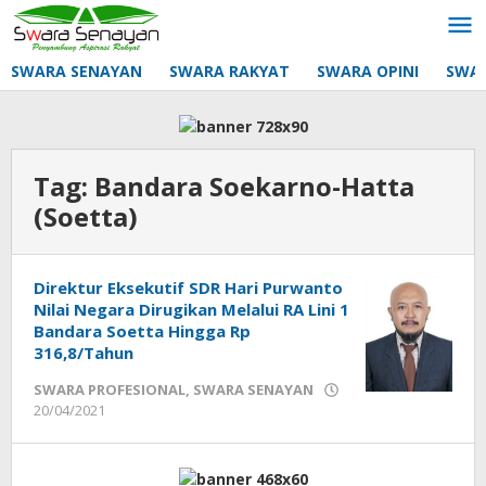
Lewati
ke
konten
SWARA SENAYAN
SWARA RAKYAT
SWARA OPINI
SWA
Tag:
Bandara Soekarno-Hatta
(Soetta)
Direktur Eksekutif SDR Hari Purwanto
Nilai Negara Dirugikan Melalui RA Lini 1
Bandara Soetta Hingga Rp
316,8/Tahun
SWARA PROFESIONAL
,
SWARA SENAYAN
oleh
20/04/2021
Sek_Red