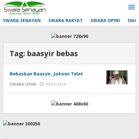
Lewati
ke
konten
SWARA SENAYAN
SWARA RAKYAT
SWARA OPINI
SWA
Tag:
baasyir bebas
Bebaskan Baasyir, Jokowi Telat
oleh
SWARA OPINI
20/01/2019
mtq