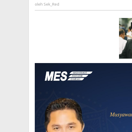
MES
Sek_Red
oleh
Sek_Red