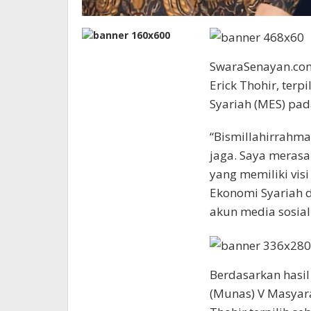
SwaraSenayan.com
Erick Thohir, ter
Syariah (MES) pa
“Bismillahirrahma
jaga. Saya meras
yang memiliki vis
Ekonomi Syariah d
akun media sosial
Berdasarkan hasi
(Munas) V Masyara