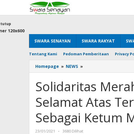
Lewati
ke
konten
tutup
SWARA SENAYAN
SWARA RAKYAT
SWA
Tentang Kami
Pedoman Pemberitaan
Privacy Po
Solidaritas
Homepage
»
NEWS
»
Merah
Putih
Solidaritas Mer
Ucapkan
Selamat
Selamat Atas Ter
Atas
Terpilihnya
Erick
Sebagai Ketum 
Thohir
Sebagai
Ketum
oleh
23/01/2021
-
3680 Dilihat