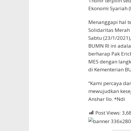
Thohir terpilih 
Ekonomi Syariah (
Menanggapi hal t
Solidaritas Merah
Sabtu (23/1/2021)
BUMN RI ini adal
berharap Pak Eri
MES dengan langka
di Kementerian B
“Kami percaya dan
mewujudkan keseja
Anshar Ilo. *Ndi
Post Views:
3,6