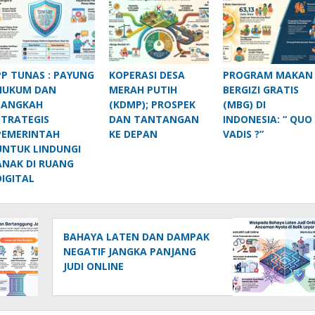
PP TUNAS : PAYUNG
KOPERASI DESA
PROGRAM MAKAN
HUKUM DAN
MERAH PUTIH
BERGIZI GRATIS
LANGKAH
(KDMP); PROSPEK
(MBG) DI
STRATEGIS
DAN TANTANGAN
INDONESIA: “ QUO
PEMERINTAH
KE DEPAN
VADIS ?”
UNTUK LINDUNGI
ANAK DI RUANG
DIGITAL
BAHAYA LATEN DAN DAMPAK
NEGATIF JANGKA PANJANG
JUDI ONLINE