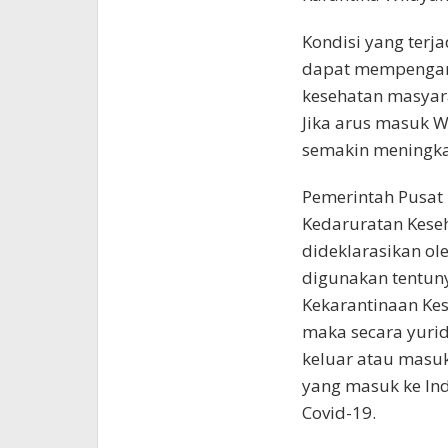
Kondisi yang terj
dapat mempengar
kesehatan masyar
Jika arus masuk 
semakin meningka
Pemerintah Pusat
Kedaruratan Kese
dideklarasikan ol
digunakan tentun
Kekarantinaan Kes
maka secara yurid
keluar atau masuk
yang masuk ke In
Covid-19.