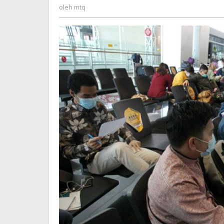
mtq
oleh
mtq