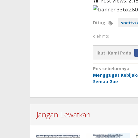
Post Views:
2,1
Ditag
soetta 
oleh
mtq
Ikuti Kami Pada
Navigasi
Pos sebelumnya
Menggugat Kebijak
pos
Semau Gue
Jangan Lewatkan