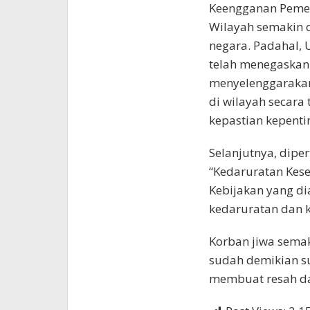
Keengganan Pemer
Wilayah semakin d
negara. Padahal,
telah menegaskan
menyelenggarakan
di wilayah secara
kepastian kepenti
Selanjutnya, dipe
“Kedaruratan Kese
Kebijakan yang di
kedaruratan dan k
Korban jiwa semak
sudah demikian su
membuat resah da