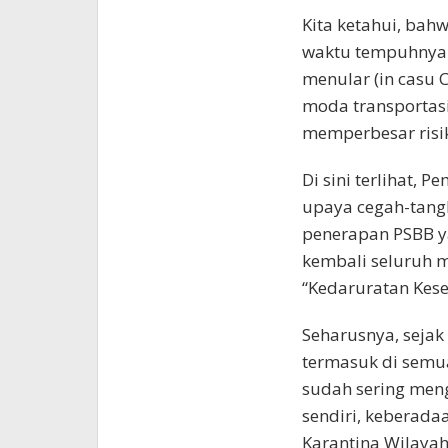
Kita ketahui, bah
waktu tempuhnya l
menular (in casu 
moda transportas
memperbesar risi
Di sini terlihat, 
upaya cegah-tangk
penerapan PSBB y
kembali seluruh 
“Kedaruratan Kes
Seharusnya, sejak
termasuk di semua
sudah sering meng
sendiri, keberad
Karantina Wilayah