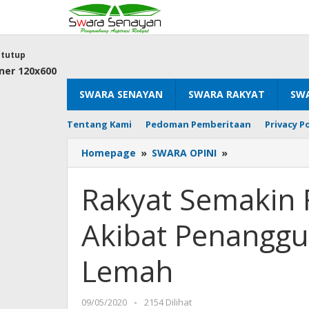
Lewati
ke
konten
tutup
SWARA SENAYAN
SWARA RAKYAT
SWA
Tentang Kami
Pedoman Pemberitaan
Privacy Po
Rakyat
Homepage
»
SWARA OPINI
»
Semakin
Resah
Rakyat Semakin 
dan
Gelisah
Akibat Penanggu
Akibat
Penanggulanga
Covid-
Lemah
19
yang
Lemah
oleh
09/05/2020
-
2154 Dilihat