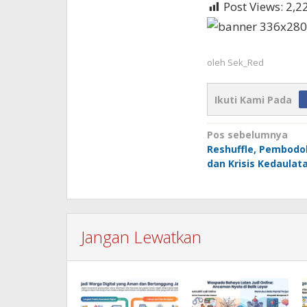
Post Views:
2,2
oleh
Sek_Red
Ikuti Kami Pada
Navigasi
Pos sebelumnya
Reshuffle, Pembodoh
pos
dan Krisis Kedaulat
Jangan Lewatkan