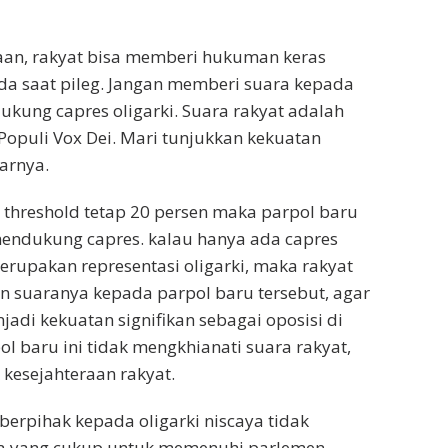
aan, rakyat bisa memberi hukuman keras
da saat pileg. Jangan memberi suara kepada
kung capres oligarki. Suara rakyat adalah
Populi Vox Dei. Mari tunjukkan kekuatan
arnya.
l threshold tetap 20 persen maka parpol baru
mendukung capres. kalau hanya ada capres
upakan representasi oligarki, maka rakyat
 suaranya kepada parpol baru tersebut, agar
adi kekuatan signifikan sebagai oposisi di
l baru ini tidak mengkhianati suara rakyat,
 kesejahteraan rakyat.
berpihak kepada oligarki niscaya tidak
a yang cukup untuk memenuhi parlemen