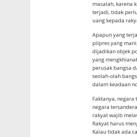
masalah, karena k
terjadi, tidak perl
uang kepada rakyat
Apapun yang terja
pilpres yang manip
dijadikan objek po
yang mengkhianati
perusak bangsa da
seolah-olah bangs
dalam keadaan no
Faktanya, negara 
negara tersandera 
rakyat wajib mela
Rakyat harus meng
Kalau tidak ada ca