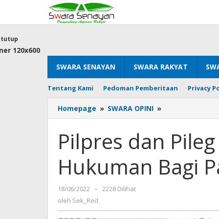
Lewati
ke
konten
tutup
SWARA SENAYAN
SWARA RAKYAT
SWA
Tentang Kami
Pedoman Pemberitaan
Privacy Po
Pilpres
Homepage
»
SWARA OPINI
»
dan
Pileg
Pilpres dan Pile
Serentak
Arena
Hukuman Bagi Par
Hukuman
Bagi
Partai
oleh
18/06/2022
-
2228 Dilihat
Politik
Sek_Red
Oligarki
oleh
Sek_Red