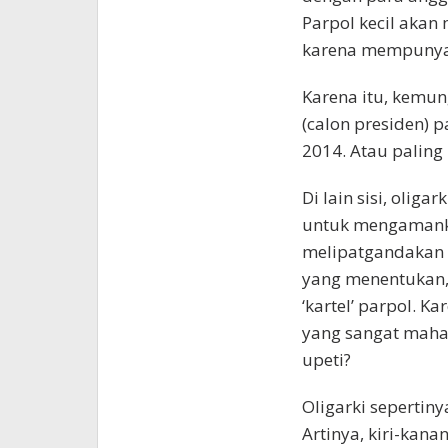
Parpol kecil akan
karena mempunyai
Karena itu, kemun
(calon presiden) p
2014. Atau paling 
Di lain sisi, olig
untuk mengamanka
melipatgandakan k
yang menentukan, 
‘kartel’ parpol. K
yang sangat maha
upeti?
Oligarki sepertin
Artinya, kiri-kan