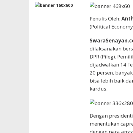
Penulis Oleh:
Ant
(Political Economy
SwaraSenayan.
dilaksanakan bers
DPR (Pileg). Pemil
dijadwalkan 14 Feb
20 persen, banyak
bisa lebih baik da
kardus.
Dengan presidenti
menentukan capres
dengan para anggota