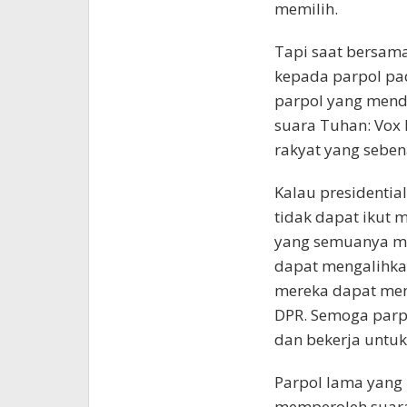
memilih.
Tapi saat bersam
kepada parpol pa
parpol yang mendu
suara Tuhan: Vox 
rakyat yang seben
Kalau presidentia
tidak dapat ikut 
yang semuanya mer
dapat mengalihkan
mereka dapat menj
DPR. Semoga parpo
dan bekerja untuk
Parpol lama yang 
memperoleh suar