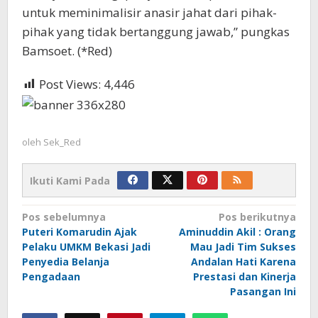
untuk meminimalisir anasir jahat dari pihak-
pihak yang tidak bertanggung jawab,” pungkas
Bamsoet. (*Red)
Post Views:
4,446
oleh
Sek_Red
Ikuti Kami Pada
Navigasi
Pos sebelumnya
Pos berikutnya
Puteri Komarudin Ajak
Aminuddin Akil : Orang
pos
Pelaku UMKM Bekasi Jadi
Mau Jadi Tim Sukses
Penyedia Belanja
Andalan Hati Karena
Pengadaan
Prestasi dan Kinerja
Pasangan Ini