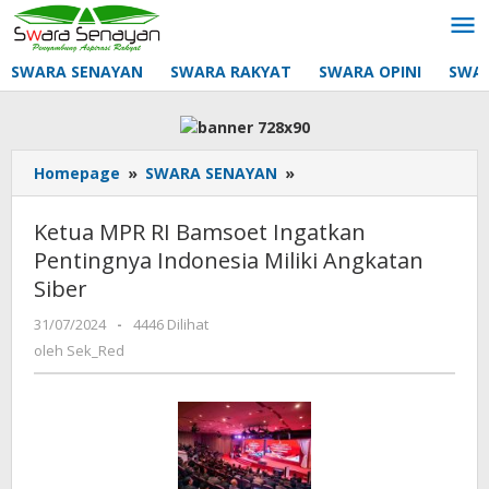
Lewati
ke
konten
SWARA SENAYAN
SWARA RAKYAT
SWARA OPINI
SWA
Ketua
Homepage
»
SWARA SENAYAN
»
MPR
RI
Ketua MPR RI Bamsoet Ingatkan
Bamsoet
Pentingnya Indonesia Miliki Angkatan
Ingatkan
Siber
Pentingnya
Indonesia
oleh
31/07/2024
-
4446 Dilihat
Miliki
Sek_Red
oleh
Sek_Red
Angkatan
Siber