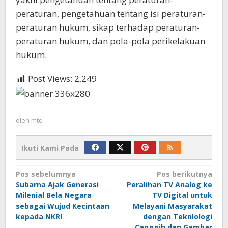
peraturan, pengetahuan tentang isi peraturan-
peraturan hukum, sikap terhadap peraturan-
peraturan hukum, dan pola-pola perikelakuan
hukum.
Post Views:
2,249
oleh
mtq
Ikuti Kami Pada
Navigasi
Pos sebelumnya
Pos berikutnya
Subarna Ajak Generasi
Peralihan TV Analog ke
pos
Milenial Bela Negara
TV Digital untuk
sebagai Wujud Kecintaan
Melayani Masyarakat
kepada NKRI
dengan Teknlologi
Canggih dan Gambar