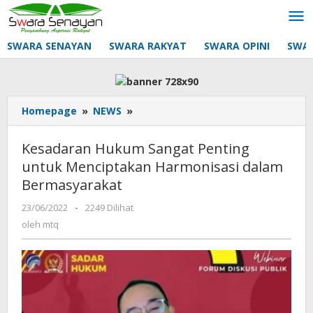
Lewati
ke
konten
SWARA SENAYAN
SWARA RAKYAT
SWARA OPINI
SWA
Kesadaran
Homepage
»
NEWS
»
Hukum
Sangat
Kesadaran Hukum Sangat Penting
Penting
untuk Menciptakan Harmonisasi dalam
untuk
Bermasyarakat
Menciptakan
Harmonisasi
oleh
23/06/2022
-
2249 Dilihat
dalam
mtq
oleh
mtq
Bermasyarakat