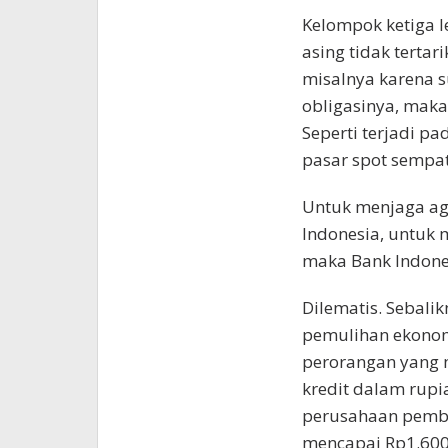
Kelompok ketiga l
asing tidak tertar
misalnya karena 
obligasinya, maka
Seperti terjadi pa
pasar spot sempat
Untuk menjaga aga
Indonesia, untuk 
maka Bank Indone
Dilematis. Sebali
pemulihan ekonom
perorangan yang 
kredit dalam rupi
perusahaan pembia
mencapai Rp1.600 