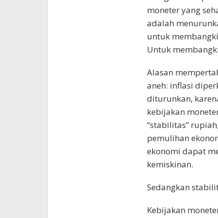
moneter yang seha
adalah menurunka
untuk membangkit
Untuk membangkit
Alasan mempertah
aneh: inflasi dipe
diturunkan, karena
kebijakan monete
“stabilitas” rupia
pemulihan ekonomi
ekonomi dapat me
kemiskinan.
Sedangkan stabili
Kebijakan monete