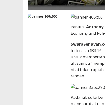
Penulis:
Anthony
Economy and Polic
SwaraSenayan.
Indonesia (BI) 16
untuk mempertaha
alasannya “mempe
nilai tukar rupiah
rendah”.
Padahal, suku bun
menghambat pemul