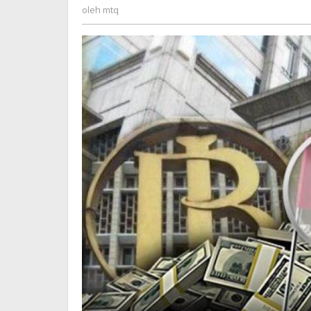
mtq
oleh
mtq