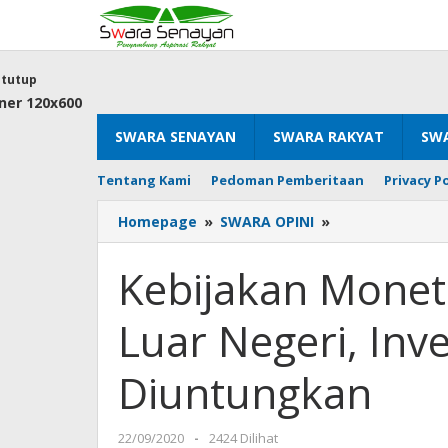
Lewati
ke
konten
tutup
SWARA SENAYAN
SWARA RAKYAT
SWA
Tentang Kami
Pedoman Pemberitaan
Privacy Po
Kebijakan
Homepage
»
SWARA OPINI
»
Moneter
Tersandera
Kebijakan Monet
Utang
Luar
Luar Negeri, Inv
Negeri,
Investor
Asing
Diuntungkan
Diuntungkan
oleh
22/09/2020
-
2424 Dilihat