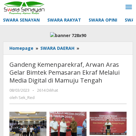
Lewati
ke
konten
SWARA SENAYAN
SWARA RAKYAT
SWARA OPINI
SWA
Gandeng
Homepage
»
SWARA DAERAH
»
Kemenparekraf,
Arwan
Gandeng Kemenparekraf, Arwan Aras
Aras
Gelar Bimtek Pemasaran Ekraf Melalui
Gelar
Media Digital di Mamuju Tengah
Bimtek
Pemasaran
oleh
08/03/2023
-
2614 Dilihat
Ekraf
Sek_Red
oleh
Sek_Red
Melalui
Media
Digital
di
Mamuju
Tengah