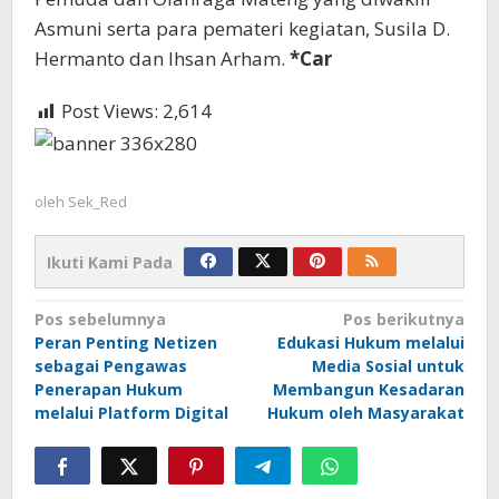
Asmuni serta para pemateri kegiatan, Susila D.
Hermanto dan Ihsan Arham.
*Car
Post Views:
2,614
oleh
Sek_Red
Ikuti Kami Pada
Navigasi
Pos sebelumnya
Pos berikutnya
Peran Penting Netizen
Edukasi Hukum melalui
pos
sebagai Pengawas
Media Sosial untuk
Penerapan Hukum
Membangun Kesadaran
melalui Platform Digital
Hukum oleh Masyarakat