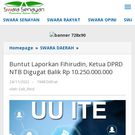
Lewati
ke
konten
SWARA SENAYAN
SWARA RAKYAT
SWARA OPINI
SWA
Buntut
Homepage
»
SWARA DAERAH
»
Laporkan
Fihirudin,
Buntut Laporkan Fihirudin, Ketua DPRD
Ketua
NTB Digugat Balik Rp 10.250.000.000
DPRD
NTB
oleh
24/11/2022
-
1948 Dilihat
Digugat
Sek_Red
oleh
Sek_Red
Balik
Rp
10.250.000.000