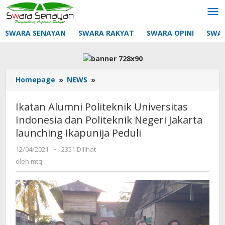
Lewati
ke
konten
SWARA SENAYAN
SWARA RAKYAT
SWARA OPINI
SWA
Ikatan
Homepage
»
NEWS
»
Alumni
Politeknik
Ikatan Alumni Politeknik Universitas
Universitas
Indonesia dan Politeknik Negeri Jakarta
Indonesia
launching Ikapunija Peduli
dan
Politeknik
oleh
12/04/2021
-
2351 Dilihat
Negeri
mtq
oleh
mtq
Jakarta
launching
Ikapunija
Peduli