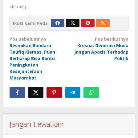
oleh
mtq
Ikuti Kami Pada
Navigasi
Pos sebelumnya
Pos berikutnya
Resmikan Bandara
Kresna: Generasi Muda
pos
Taufiq Kiemas, Puan
Jangan Apatis Terhadap
Berharap Bisa Bantu
Politik
Peningkatan
Kesejahteraan
Masyarakat
Jangan Lewatkan