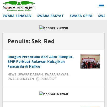
Lewati
ke
konten
SWARA SENAYAN
SWARA RAKYAT
SWARA OPINI
SWA
Penulis:
Sek_Red
Bangun Persatuan dari Akar Rumput,
BPIP Perkuat Relawan Kebajikan
Pancasila di Kalbar
NEWS
,
SWARA DAERAH
,
SWARA RAKYAT
,
oleh
SWARA SENAYAN
29/06/2026
Sek_Red