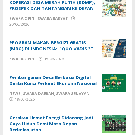
KOPERASI DESA MERAH PUTIH (KDMP);
PROSPEK DAN TANTANGAN KE DEPAN
SWARA OPINI
,
SWARA RAKYAT
oleh
20/06/2026
Sek_Red
PROGRAM MAKAN BERGIZI GRATIS
(MBG) DI INDONESIA: “ QUO VADIS ?”
oleh
SWARA OPINI
15/06/2026
Sek_Red
Pembangunan Desa Berbasis Digital
Dinilai Kunci Perkuat Ekonomi Nasional
NEWS
,
SWARA DAERAH
,
SWARA SENAYAN
oleh
19/05/2026
Sek_Red
Gerakan Hemat Energi Didorong Jadi
Gaya Hidup Demi Masa Depan
Berkelanjutan