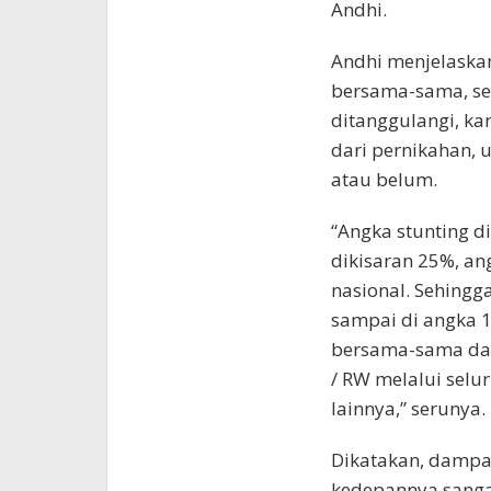
Andhi.
Andhi menjelaskan
bersama-sama, seb
ditanggulangi, kar
dari pernikahan, 
atau belum.
“Angka stunting d
dikisaran 25%, ang
nasional. Sehing
sampai di angka 1
bersama-sama da
/ RW melalui sel
lainnya,” serunya.
Dikatakan, dampa
kedepannya sangat