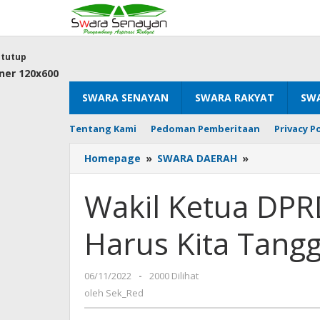
Lewati
ke
konten
tutup
SWARA SENAYAN
SWARA RAKYAT
SWA
Tentang Kami
Pedoman Pemberitaan
Privacy Po
Wakil
Homepage
»
SWARA DAERAH
»
Ketua
DPRD
Wakil Ketua DPR
Tuban:
Stunting
Harus Kita Tang
Harus
Kita
Tanggulangi
oleh
06/11/2022
-
2000 Dilihat
Bersama-
Sek_Red
sama
oleh
Sek_Red