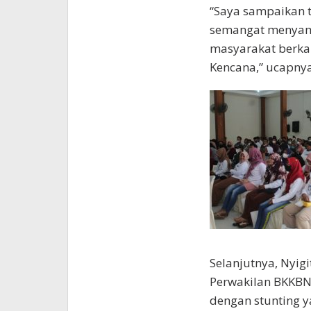
“Saya sampaikan t
semangat menyamp
masyarakat berka
Kencana,” ucapnya
Selanjutnya, Nyigi
Perwakilan BKKBN
dengan stunting 