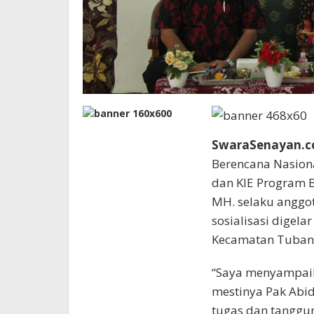
SwaraSenayan.c
Berencana Nasiona
dan KIE Program B
MH. selaku anggota
sosialisasi digela
Kecamatan Tuban,
“Saya menyampai
mestinya Pak Abidi
tugas dan tanggun