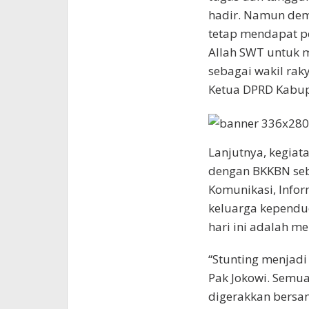
hadir. Namun demi
tetap mendapat pe
Allah SWT untuk 
sebagai wakil raky
Ketua DPRD Kabup
Lanjutnya, kegiata
dengan BKKBN seba
Komunikasi, Info
keluarga kependu
hari ini adalah m
“Stunting menjadi
Pak Jokowi. Semu
digerakkan bersa