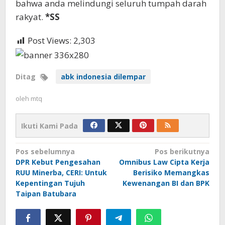
bahwa anda melindungi seluruh tumpah darah
rakyat.
*SS
Post Views:
2,303
Ditag
abk indonesia dilempar
oleh
mtq
Ikuti Kami Pada
Navigasi
Pos sebelumnya
Pos berikutnya
DPR Kebut Pengesahan
Omnibus Law Cipta Kerja
pos
RUU Minerba, CERI: Untuk
Berisiko Memangkas
Kepentingan Tujuh
Kewenangan BI dan BPK
Taipan Batubara