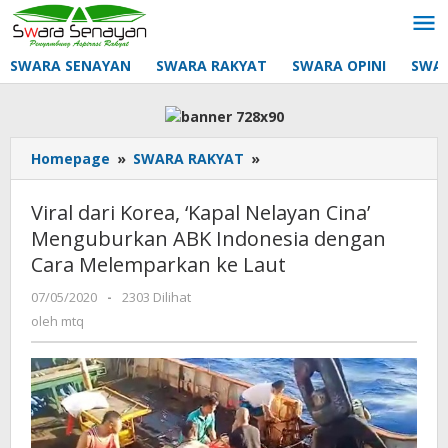
Lewati
ke
konten
SWARA SENAYAN
SWARA RAKYAT
SWARA OPINI
SWA
Viral
Homepage
»
SWARA RAKYAT
»
dari
Korea,
Viral dari Korea, ‘Kapal Nelayan Cina’
'Kapal
Menguburkan ABK Indonesia dengan
Nelayan
Cara Melemparkan ke Laut
Cina'
Menguburkan
oleh
07/05/2020
-
2303 Dilihat
ABK
mtq
oleh
mtq
Indonesia
dengan
Cara
Melemparkan
ke
Laut