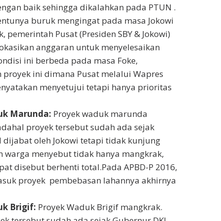
engan baik sehingga dikalahkan pada PTUN .
tentunya buruk mengingat pada masa Jokowi
 pemerintah Pusat (Presiden SBY & Jokowi)
okasikan anggaran untuk menyelesaikan
Kondisi ini berbeda pada masa Foke,
proyek ini dimana Pusat melalui Wapres
yatakan menyetujui tetapi hanya prioritas
uk Marunda:
Proyek waduk marunda
dahal proyek tersebut sudah ada sejak
dijabat oleh Jokowi tetapi tidak kunjung
n warga menyebut tidak hanya mangkrak,
pat disebut berhenti total.Pada APBD-P 2016,
asuk proyek pembebasan lahannya akhirnya
k Brigif:
Proyek Waduk Brigif mangkrak.
ek tersebut sudah ada sejak Gubernur DKI