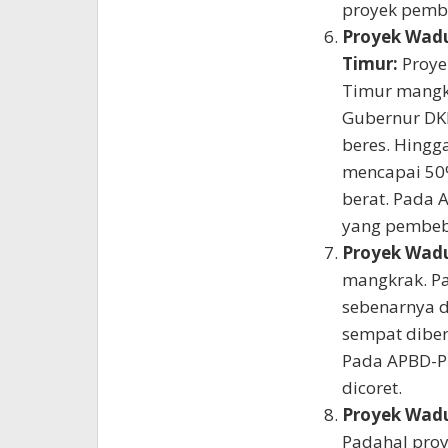
proyek pembe
Proyek Wadu
Timur:
Proye
Timur mangkr
Gubernur DKI 
beres. Hingg
mencapai 50%.
berat. Pada 
yang pembeba
Proyek Wad
mangkrak. Pa
sebenarnya d
sempat diber
Pada APBD-P 
dicoret.
Proyek Wadu
Padahal proy