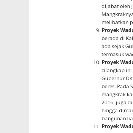
dijabat oleh 
Mangkraknya 
melibatkan p
Proyek Wad
berada di Ka
ada sejak Gu
termasuk wa
Proyek Wadu
cilangkap in
Gubernur DKI 
beres. Pada 
mangkrak kar
2016, juga 
hingga diman
bangunan lia
Proyek Wad