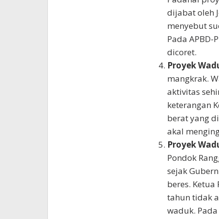
dijabat oleh 
menyebut sud
Pada APBD-P 
dicoret.
Proyek Wadu
mangkrak. W
aktivitas seh
keterangan Ke
berat yang di
akal menging
Proyek Wadu
Pondok Rang
sejak Gubernu
beres. Ketua
tahun tidak 
waduk. Pada 