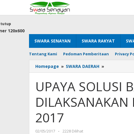
Lewati
ke
konten
tutup
SWARA SENAYAN
SWARA RAKYAT
SWA
Tentang Kami
Pedoman Pemberitaan
Privacy Po
UPAYA
Homepage
»
SWARA DAERAH
»
SOLUSI
BANJIR
UPAYA SOLUSI BA
DI
DKI
DILAKSANAKAN 
TAK
DILAKSANAK
PEMPROV
2017
DKI
2013-
2017
oleh
02/05/2017
-
2228 Dilihat