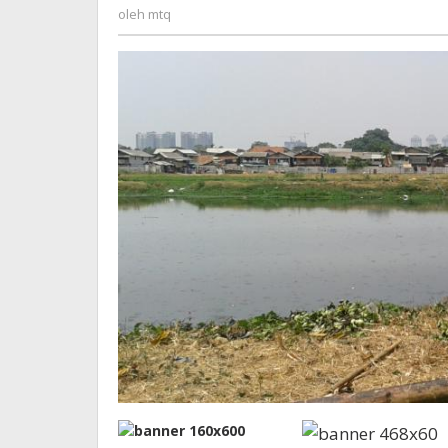
mtq
oleh
mtq