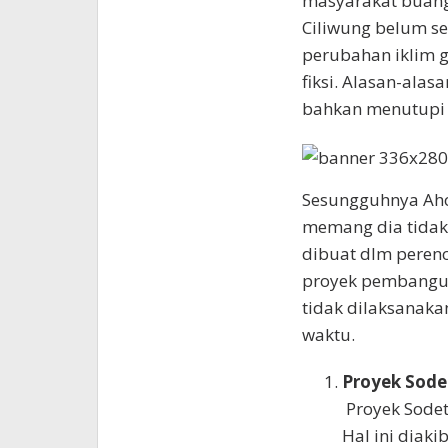
masyarakat buang 
Ciliwung belum se
perubahan iklim g
fiksi. Alasan-alas
bahkan menutupi 
Sesungguhnya Ahok
memang dia tidak
dibuat dlm perenc
proyek pembanguna
tidak dilaksanakan
waktu.
Proyek Sodet
Proyek Sodet
Hal ini diak