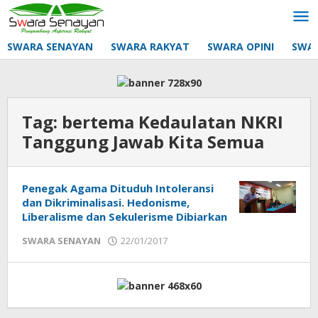
Lewati
ke
konten
SWARA SENAYAN
SWARA RAKYAT
SWARA OPINI
SWA
Tag:
bertema Kedaulatan NKRI
Tanggung Jawab Kita Semua
Penegak Agama Dituduh Intoleransi
dan Dikriminalisasi. Hedonisme,
Liberalisme dan Sekulerisme Dibiarkan
oleh
SWARA SENAYAN
22/01/2017
mtq