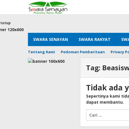
Lewati
ke
konten
tutup
SWARA SENAYAN
SWARA RAKYAT
SWA
Tentang Kami
Pedoman Pemberitaan
Privacy Po
Tag:
Beasisw
Tidak ada 
Sepertinya kami ti
dapat membantu.
Cari
untuk: