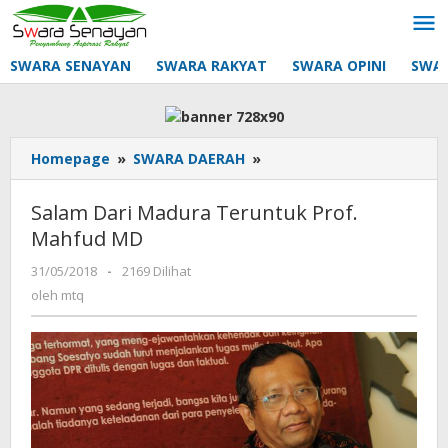
Lewati
ke
konten
SWARA SENAYAN
SWARA RAKYAT
SWARA OPINI
SWA
Salam
Homepage
»
SWARA DAERAH
»
Dari
Madura
Salam Dari Madura Teruntuk Prof.
Teruntuk
Mahfud MD
Prof.
Mahfud
oleh
31/05/2018
-
2169 Dilihat
MD
mtq
oleh
mtq