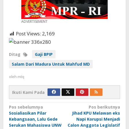
ADVERTISEMENT
Post Views:
2,169
Ditag
Gaji BPIP
Salam Dari Madura Untuk Mahfud MD
oleh
mtq
Ikuti Kami Pada
Navigasi
Pos sebelumnya
Pos berikutnya
Sosialiasikan Pilar
Jihad KPU Melawan eks
pos
Kebangsaan, Lalu Gede
Napi Korupsi Menjadi
Serukan Mahasiswa UNW
Calon Anggota Legislatif