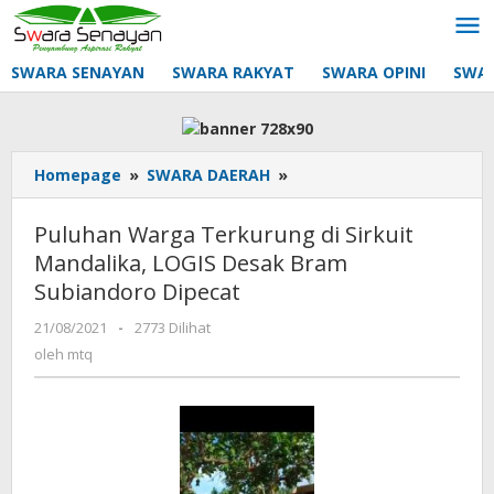
Lewati
ke
konten
SWARA SENAYAN
SWARA RAKYAT
SWARA OPINI
SWA
Puluhan
Homepage
»
SWARA DAERAH
»
Warga
Terkurung
Puluhan Warga Terkurung di Sirkuit
di
Mandalika, LOGIS Desak Bram
Sirkuit
Subiandoro Dipecat
Mandalika,
LOGIS
oleh
21/08/2021
-
2773 Dilihat
Desak
mtq
oleh
mtq
Bram
Subiandoro
Dipecat