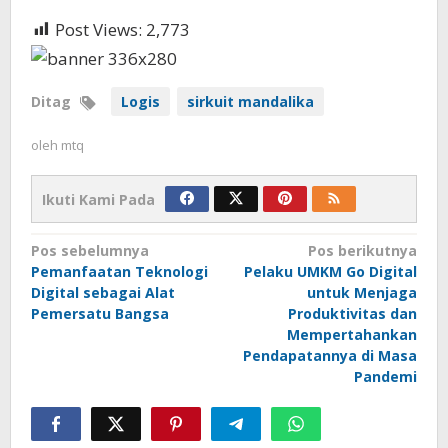
Post Views:
2,773
Ditag
Logis
sirkuit mandalika
oleh
mtq
Ikuti Kami Pada
Navigasi
Pos sebelumnya
Pos berikutnya
Pemanfaatan Teknologi
Pelaku UMKM Go Digital
pos
Digital sebagai Alat
untuk Menjaga
Pemersatu Bangsa
Produktivitas dan
Mempertahankan
Pendapatannya di Masa
Pandemi