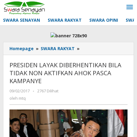
Lewati
ke
konten
SWARA SENAYAN
SWARA RAKYAT
SWARA OPINI
SWA
PRESIDEN
Homepage
»
SWARA RAKYAT
»
LAYAK
DIBERHENTIKAN
PRESIDEN LAYAK DIBERHENTIKAN BILA
BILA
TIDAK NON AKTIFKAN AHOK PASCA
TIDAK
KAMPANYE
NON
AKTIFKAN
oleh
09/02/2017
-
2767 Dilihat
AHOK
mtq
oleh
mtq
PASCA
KAMPANYE