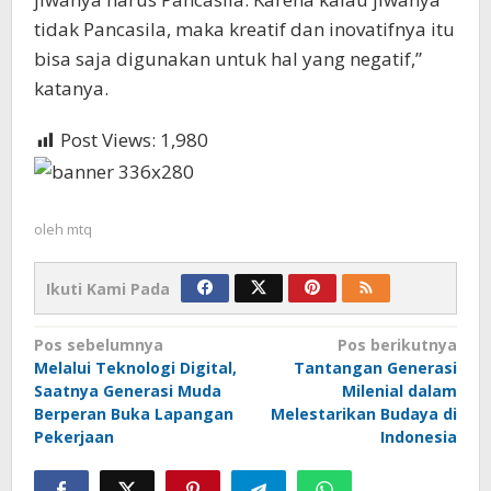
tidak Pancasila, maka kreatif dan inovatifnya itu
bisa saja digunakan untuk hal yang negatif,”
katanya.
Post Views:
1,980
oleh
mtq
Ikuti Kami Pada
Navigasi
Pos sebelumnya
Pos berikutnya
Melalui Teknologi Digital,
Tantangan Generasi
pos
Saatnya Generasi Muda
Milenial dalam
Berperan Buka Lapangan
Melestarikan Budaya di
Pekerjaan
Indonesia