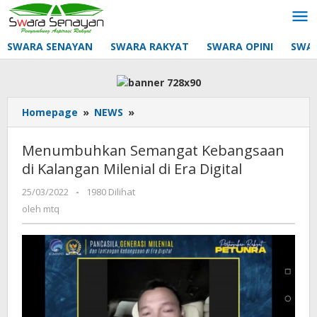
Lewati
ke
konten
SWARA SENAYAN
SWARA RAKYAT
SWARA OPINI
SWA
Menumbuhkan
Homepage
»
NEWS
»
Semangat
Kebangsaan
Menumbuhkan Semangat Kebangsaan
di
di Kalangan Milenial di Era Digital
Kalangan
Milenial
oleh
25/03/2022
-
1980 Dilihat
di
mtq
oleh
mtq
Era
Digital