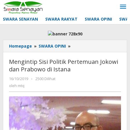
Lewati
ke
konten
SWARA SENAYAN
SWARA RAKYAT
SWARA OPINI
SWA
Mengintip
Homepage
»
SWARA OPINI
»
Sisi
Politik
Mengintip Sisi Politik Pertemuan Jokowi
Pertemuan
dan Prabowo di Istana
Jokowi
dan
oleh
16/10/2019
-
2500 Dilihat
Prabowo
mtq
oleh
mtq
di
Istana