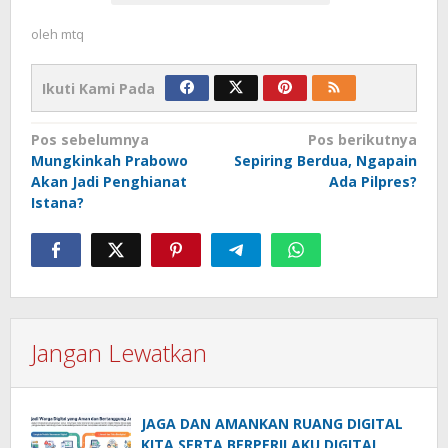
oleh
mtq
Ikuti Kami Pada
Navigasi
Pos sebelumnya
Pos berikutnya
Mungkinkah Prabowo
Sepiring Berdua, Ngapain
pos
Akan Jadi Penghianat
Ada Pilpres?
Istana?
Jangan Lewatkan
JAGA DAN AMANKAN RUANG DIGITAL
KITA SERTA BERPERILAKU DIGITAL