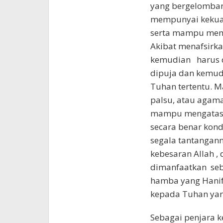
yang bergelombang
mempunyai kekuat
serta mampu memb
Akibat menafsirk
kemudian harus di
dipuja dan kemud
Tuhan tertentu. Ma
palsu, atau agama
mampu mengatasi
secara benar kondi
segala tantangann
kebesaran Allah ,
dimanfaatkan seb
hamba yang Hanif
kepada Tuhan yan
Sebagai penjara k