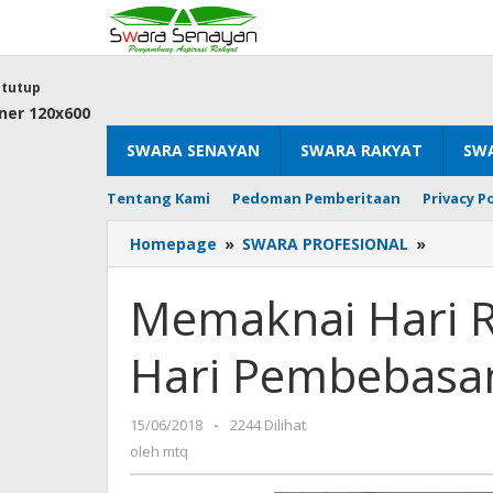
Lewati
ke
konten
tutup
SWARA SENAYAN
SWARA RAKYAT
SWA
Tentang Kami
Pedoman Pemberitaan
Privacy Po
Memakn
Homepage
»
SWARA PROFESIONAL
»
Hari
Raya
Memaknai Hari Ra
Idhul
Fitri
Hari Pembebasa
Sebagai
Hari
Pembeb
oleh
15/06/2018
-
2244 Dilihat
mtq
oleh
mtq