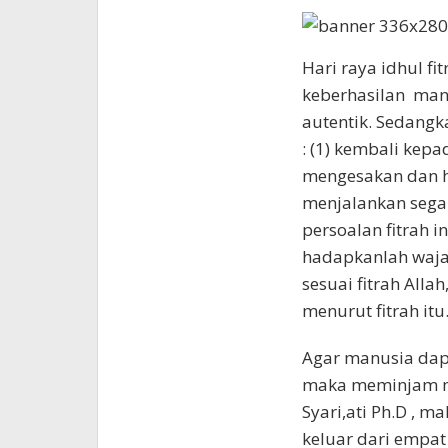
Hari raya idhul f
keberhasilan manu
autentik. Sedangk
: (1) kembali kep
mengesakan dan h
menjalankan sega
persoalan fitrah in
hadapkanlah waja
sesuai fitrah All
menurut fitrah itu.
Agar manusia dapa
maka meminjam mod
Syari,ati Ph.D , 
keluar dari empat