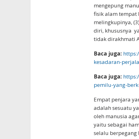
mengepung manusia
fisik alam tempat
melingkupinya, (3
diri, khususnya 
tidak dirakhmati Al
Baca juga:
https
kesadaran-perjala
Baca juga:
https
pemilu-yang-berku
Empat penjara yan
adalah sesuatu ya
oleh manusia agar
yaitu sebagai ham
selalu berpegang