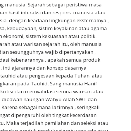
g manusia. Sejarah sebagai peristiwa masa
an hasil interaksi dan respons manusia atau
ia dengan keadaan lingkungan eksternalnya ,
sa, kebudayaan, sistim keyakinan atau agama
em ekonomi, sistem kekuasaan atau politik.
rah atau warisan sejarah itu, oleh manusia
ian sesungguhnya wajib dipertanyakan ,
alidasi kebenarannya , apakah semua produk
u, inti ajarannya dan konsep dasarnya
a tauhid atau pengesaan kepada Tuhan atau
ngkaran pada Tauhid. Sang manusia Hanif
kritisi dan memvalidasi semua warisan atau
tu dibawah naungan Wahyu Allah SWT dan
. Karena sebagaimana lazimnya , seringkali
ngat dipengaruhi oleh tingkat kecerdasan
tu. Maka terjadilah pemilahan dan seleksi atau
erhadap produk produk sejarah yang ada atau