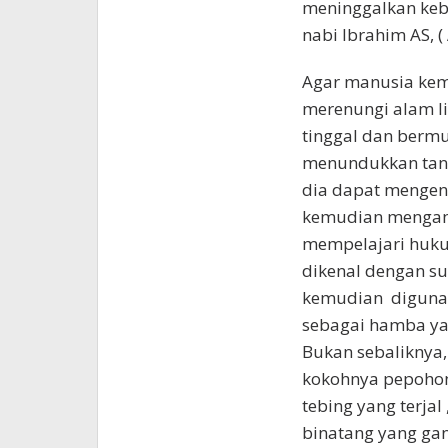
meninggalkan keb
nabi Ibrahim AS, ( 
Agar manusia kemb
merenungi alam li
tinggal dan ber
menundukkan tant
dia dapat mengen
kemudian mengam
mempelajari huku
dikenal dengan su
kemudian digunaka
sebagai hamba yan
Bukan sebaliknya,
kokohnya pepohon
tebing yang terjal
binatang yang gan