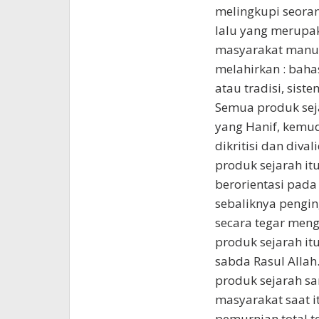
melingkupi seoran
lalu yang merupak
masyarakat manus
melahirkan : baha
atau tradisi, sist
Semua produk seja
yang Hanif, kemud
dikritisi dan div
produk sejarah it
berorientasi pad
sebaliknya pengi
secara tegar meng
produk sejarah i
sabda Rasul Allah
produk sejarah sa
masyarakat saat i
pemurnian total t