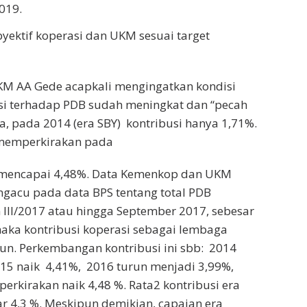
019.
byektif koperasi dan UKM sesuai target
 AA Gede acapkali mengingatkan kondisi
si terhadap PDB sudah meningkat dan “pecah
a, pada 2014 (era SBY) kontribusi hanya 1,71%.
i memperkirakan pada
7 mencapai 4,48%. Data Kemenkop dan UKM
ngacu pada data BPS tentang total PDB
 III/2017 atau hingga September 2017, sebesar
maka kontribusi koperasi sebagai lembaga
liun. Perkembangan kontribusi ini sbb: 2014
015 naik 4,41%, 2016 turun menjadi 3,99%,
erkirakan naik 4,48 %. Rata2 kontribusi era
ar 4,3 %. Meskipun demikian, capaian era