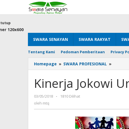
Lewati
ke
konten
tutup
SWARA SENAYAN
SWARA RAKYAT
SWA
Tentang Kami
Pedoman Pemberitaan
Privacy Po
Kinerja
Homepage
»
SWARA PROFESIONAL
»
Jokowi
Urus
Kinerja Jokowi 
Koperas
Dan
UKM
oleh
03/05/2018
-
1810 Dilihat
mtq
oleh
mtq