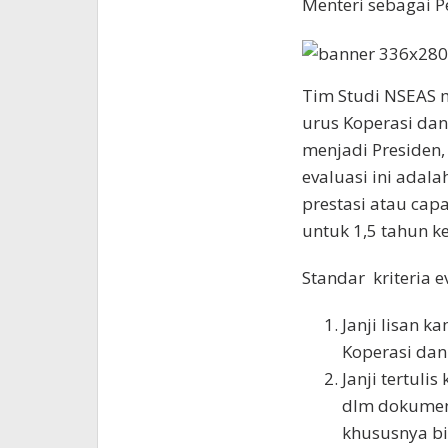
Menteri sebagai 
Tim Studi NSEAS m
urus Koperasi dan
menjadi Presiden, 
evaluasi ini adala
prestasi atau capa
untuk 1,5 tahun k
Standar kriteria e
Janji lisan k
Koperasi da
Janji tertuli
dlm dokumen
khususnya b