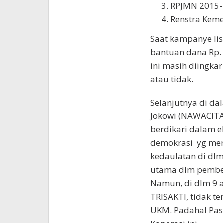
RPJMN 2015-2
Renstra Keme
Saat kampanye lis
bantuan dana Rp. 
ini masih diingkar
atau tidak.
Selanjutnya di da
Jokowi (NAWACITA)
berdikari dalam
demokrasi yg me
kedaulatan di dl
utama dlm pembent
Namun, di dlm 9 a
TRISAKTI, tidak t
UKM. Padahal Pa