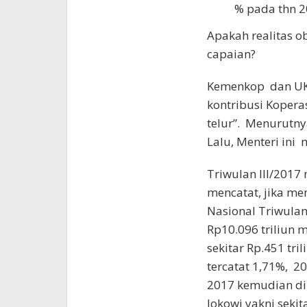
% pada thn 2
Apakah realitas o
capaian?
Kemenkop dan UKM
kontribusi Kopera
telur”. Menurutny
Lalu, Menteri in
Triwulan III/201
mencatat, jika me
Nasional Triwulan
Rp10.096 triliun 
sekitar Rp.451 tri
tercatat 1,71%, 2
2017 kemudian dip
Jokowi yakni sekit