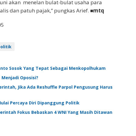
uni akan menelan bulat-bulat usaha para
lis dan patuh pajak,” pungkas Arief. ■
mtq
05
olitik
ranto Sosok Yang Tepat Sebagai Menkopolhukam
Menjadi Oposisi?
rintah, Jika Ada Reshuffle Parpol Pengusung Harus
lai Percaya Diri Dipanggung Politik
merintah Fokus Bebaskan 4 WNI Yang Masih Ditawan