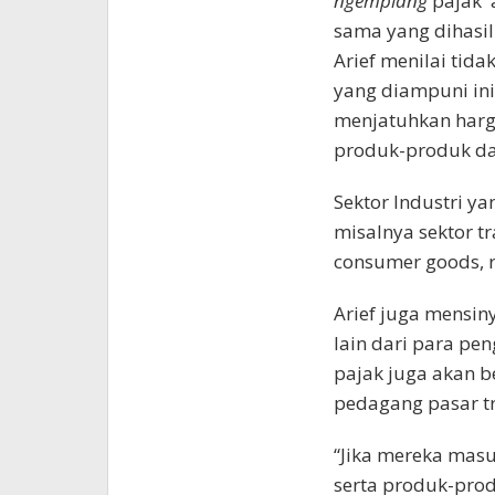
ngemplang
pajak 
sama yang dihasil
Arief menilai tid
yang diampuni ini
menjatuhkan harga
produk-produk da
Sektor Industri y
misalnya sektor t
consumer goods, r
Arief juga mensi
lain dari para p
pajak juga akan 
pedagang pasar tr
“Jika mereka masu
serta produk-pro