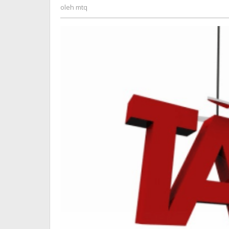
dan
mtq
oleh
mtq
Keppres
Tax
Amnesty