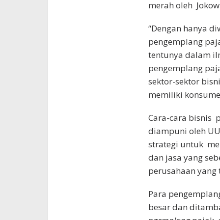
merah oleh Jokow
“Dengan hanya di
pengemplang paj
tentunya dalam i
pengemplang paj
sektor-sektor bis
memiliki konsum
Cara-cara bisnis 
diampuni oleh UU
strategi untuk m
dan jasa yang se
perusahaan yang t
Para pengemplang
besar dan ditamba