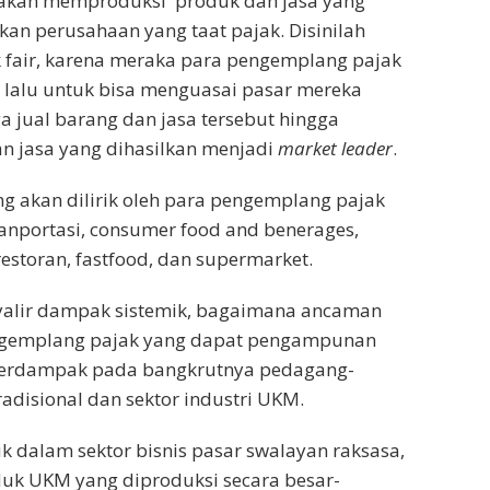
akan memproduksi produk dan jasa yang
kan perusahaan yang taat pajak. Disinilah
ak fair, karena meraka para pengemplang pajak
 lalu untuk bisa menguasai pasar mereka
 jual barang dan jasa tersebut hingga
n jasa yang dihasilkan menjadi
market leader
.
ang akan dilirik oleh para pengemplang pajak
ranportasi, consumer food and benerages,
estoran, fastfood, dan supermarket.
nyalir dampak sistemik, bagaimana ancaman
engemplang pajak yang dapat pengampunan
berdampak pada bangkrutnya pedagang-
adisional dan sektor industri UKM.
k dalam sektor bisnis pasar swalayan raksasa,
duk UKM yang diproduksi secara besar-