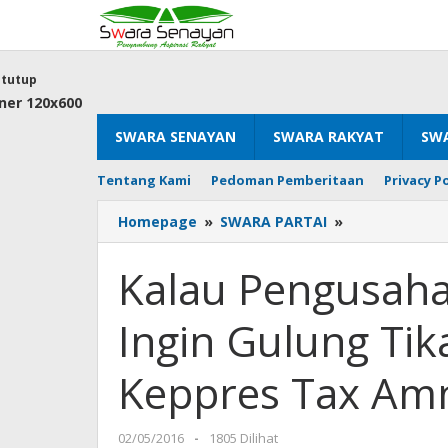
Lewati
ke
konten
tutup
SWARA SENAYAN
SWARA RAKYAT
SWA
Tentang Kami
Pedoman Pemberitaan
Privacy Po
Kalau
Homepage
»
SWARA PARTAI
»
Pengusaha
Taat
Kalau Pengusaha
Bayar
Pajak
Ingin Gulung Tik
Tidak
Ingin
Gulung
Keppres Tax Am
Tikar,
Tolak
UU
oleh
02/05/2016
-
1805 Dilihat