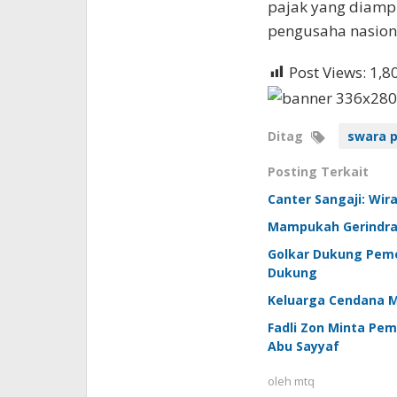
pajak yang diamp
pengusaha nasiona
Post Views:
1,8
Ditag
swara p
Posting Terkait
Canter Sangaji: Wi
Mampukah Gerindra 
Golkar Dukung Peme
Dukung
Keluarga Cendana Mu
Fadli Zon Minta Pe
Abu Sayyaf
oleh
mtq