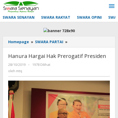
Lewati
ke
konten
SWARA SENAYAN
SWARA RAKYAT
SWARA OPINI
SWA
Hanura
Homepage
»
SWARA PARTAI
»
Hargai
Hak
Hanura Hargai Hak Prerogatif Presiden
Prerogatif
Presiden
oleh
28/10/2019
-
1978 Dilihat
mtq
oleh
mtq