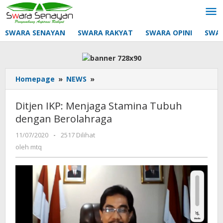
Lewati
ke
konten
SWARA SENAYAN
SWARA RAKYAT
SWARA OPINI
SWA
Ditjen
Homepage
»
NEWS
»
IKP:
Menjaga
Ditjen IKP: Menjaga Stamina Tubuh
Stamina
dengan Berolahraga
Tubuh
dengan
oleh
11/07/2020
-
2517 Dilihat
Berolahraga
mtq
oleh
mtq