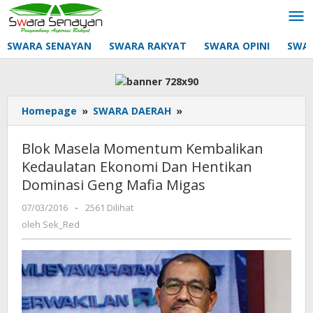
Lewati
ke
konten
SWARA SENAYAN
SWARA RAKYAT
SWARA OPINI
SWA
Blok
Homepage
»
SWARA DAERAH
»
Masela
Momentum
Blok Masela Momentum Kembalikan
Kembalikan
Kedaulatan Ekonomi Dan Hentikan
Kedaulatan
Dominasi Geng Mafia Migas
Ekonomi
Dan
oleh
07/03/2016
-
2561 Dilihat
Hentikan
Sek_Red
oleh
Sek_Red
Dominasi
Geng
Mafia
Migas