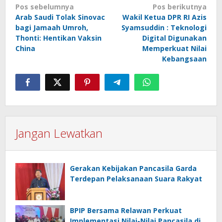
Navigasi
Pos sebelumnya
Pos berikutnya
Arab Saudi Tolak Sinovac
Wakil Ketua DPR RI Azis
pos
bagi Jamaah Umroh,
Syamsuddin : Teknologi
Thonti: Hentikan Vaksin
Digital Digunakan
China
Memperkuat Nilai
Kebangsaan
Jangan Lewatkan
Gerakan Kebijakan Pancasila Garda
Terdepan Pelaksanaan Suara Rakyat
BPIP Bersama Relawan Perkuat
Implementasi Nilai-Nilai Pancasila di