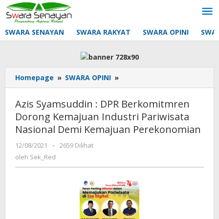
Lewati
ke
konten
SWARA SENAYAN
SWARA RAKYAT
SWARA OPINI
SWA
Azis
Homepage
»
SWARA OPINI
»
Syamsuddin
:
Azis Syamsuddin : DPR Berkomitmren
DPR
Dorong Kemajuan Industri Pariwisata
Berkomitmren
Nasional Demi Kemajuan Perekonomian
Dorong
Kemajuan
oleh
12/08/2021
-
2659 Dilihat
Industri
Sek_Red
oleh
Sek_Red
Pariwisata
Nasional
Demi
Kemajuan
Perekonomian