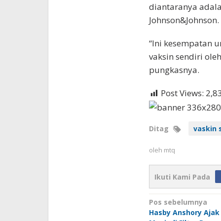
diantaranya adala
Johnson&Johnson.
“Ini kesempatan u
vaksin sendiri ol
pungkasnya.
Post Views:
2,8
Ditag
vaskin 
oleh
mtq
Ikuti Kami Pada
Navigasi
Pos sebelumnya
Hasby Anshory Ajak
pos