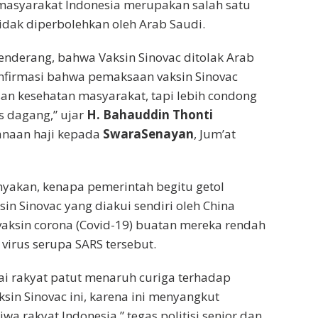
masyarakat Indonesia merupakan salah satu
tidak diperbolehkan oleh Arab Saudi.
enderang, bahwa Vaksin Sinovac ditolak Arab
nfirmasi bahwa pemaksaan vaksin Sinovac
an kesehatan masyarakat, tapi lebih condong
s dagang,” ujar
H. Bahauddin Thonti
anaan haji kepada
SwaraSenayan
, Jum’at
yakan, kenapa pemerintah begitu getol
n Sinovac yang diakui sendiri oleh China
 vaksin corona (Covid-19) buatan mereka rendah
irus serupa SARS tersebut.
gai rakyat patut menaruh curiga terhadap
sin Sinovac ini, karena ini menyangkut
wa rakyat Indonesia,” tegas politisi senior dan