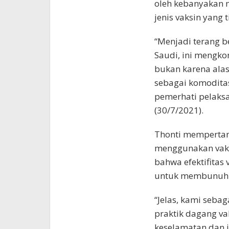
oleh kebanyakan 
jenis vaksin yang 
“Menjadi terang b
Saudi, ini mengko
bukan karena alas
sebagai komodita
pemerhati pelaks
(30/7/2021).
Thonti mempertan
menggunakan vaksi
bahwa efektifitas
untuk membunuh v
“Jelas, kami seba
praktik dagang vak
keselamatan dan ji