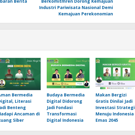
ebaran Berita
Berkomitmren Dorong Kemajuan
Industri Pariwisata Nasional Demi
Kemajuan Perekonomian
Aman Bermedia
Budaya Bermedia
Makan Bergizi
igital, Literasi
Digital Didorong
Gratis Dinilai Jadi
Jadi Benteng
Jadi Fondasi
Investasi Strategi
Hadapi Ancaman di
Transformasi
Menuju Indonesia
Ruang Siber
Digital Indonesia
Emas 2045