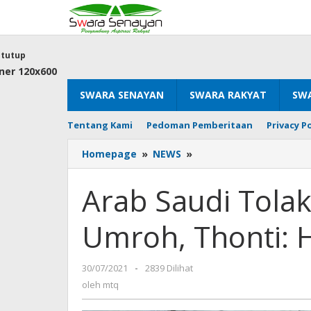
Lewati
ke
konten
tutup
SWARA SENAYAN
SWARA RAKYAT
SWA
Tentang Kami
Pedoman Pemberitaan
Privacy Po
Arab
Homepage
»
NEWS
»
Saudi
Tolak
Arab Saudi Tolak
Sinovac
bagi
Umroh, Thonti: 
Jamaah
Umroh,
Thonti:
oleh
30/07/2021
-
2839 Dilihat
Hentikan
mtq
Vaksin
oleh
mtq
China