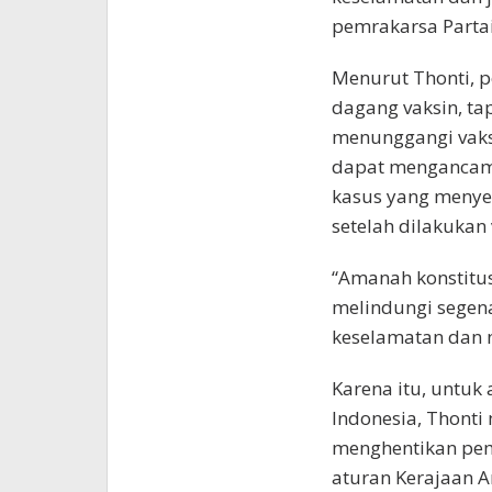
pemrakarsa Parta
Menurut Thonti, p
dagang vaksin, ta
menunggangi vaksi
dapat mengancam 
kasus yang menye
setelah dilakukan 
“Amanah konstitu
melindungi segen
keselamatan dan n
Karena itu, untuk
Indonesia, Thont
menghentikan pem
aturan Kerajaan A