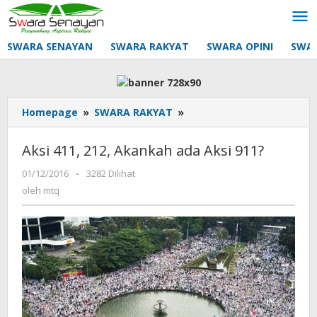
Lewati
ke
konten
SWARA SENAYAN
SWARA RAKYAT
SWARA OPINI
SWA
Aksi
Homepage
»
SWARA RAKYAT
»
411,
212,
Aksi 411, 212, Akankah ada Aksi 911?
Akankah
ada
oleh
01/12/2016
-
3282 Dilihat
mtq
Aksi
oleh
mtq
911?